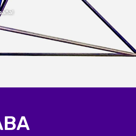
paña!
ABA