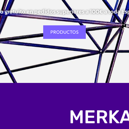
ío gratuito en pedidos superiores a 100€ a toda Es
PRODUCTOS
MERK