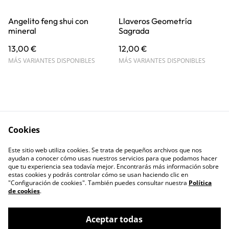
Angelito feng shui con
Llaveros Geometría
mineral
Sagrada
13,00 €
12,00 €
MÁS VARIANTES DISPONIBLES
MÁS VARIANTES DISPONIBLES
Cookies
Contáctanos
Términos y
Este sitio web utiliza cookies. Se trata de pequeños archivos que nos
Condiciones
ayudan a conocer cómo usas nuestros servicios para que podamos hacer
Política de Privacidad
Política de cookies
que tu experiencia sea todavía mejor. Encontrarás más información sobre
estas cookies y podrás controlar cómo se usan haciendo clic en
"Configuración de cookies". También puedes consultar nuestra
Política
de cookies
.
Aceptar todas