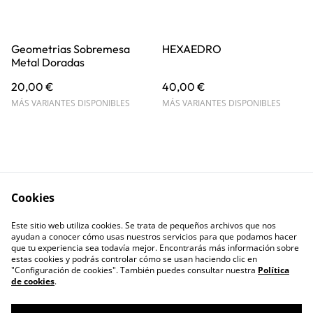
Geometrias Sobremesa
HEXAEDRO
Metal Doradas
20,00 €
40,00 €
MÁS VARIANTES DISPONIBLES
MÁS VARIANTES DISPONIBLES
Cookies
Contáctanos
Términos y
Este sitio web utiliza cookies. Se trata de pequeños archivos que nos
Condiciones
ayudan a conocer cómo usas nuestros servicios para que podamos hacer
Política de Privacidad
Política de cookies
que tu experiencia sea todavía mejor. Encontrarás más información sobre
estas cookies y podrás controlar cómo se usan haciendo clic en
"Configuración de cookies". También puedes consultar nuestra
Política
de cookies
.