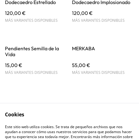
Dodecaedro Estrellado
Dodecaedro Implosionado
120,00 €
120,00 €
MÁS VARIANTES DISPONIBLES
MÁS VARIANTES DISPONIBLES
Pendientes Semilla de la
MERKABA
Vida
15,00 €
55,00 €
MÁS VARIANTES DISPONIBLES
MÁS VARIANTES DISPONIBLES
Cookies
Contáctanos
Términos y
Este sitio web utiliza cookies. Se trata de pequeños archivos que nos
Condiciones
ayudan a conocer cómo usas nuestros servicios para que podamos hacer
Política de Privacidad
Política de cookies
que tu experiencia sea todavía mejor. Encontrarás más información sobre